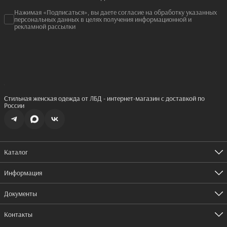
Нажимая «Подписаться», вы даете согласие на обработку указанных
персональных данных в целях получения информационной и
рекламной рассылки
Стильная женская одежда от ЛБД - интернет-магазин с доставкой по
России
Каталог
Одежда
Обувь
Информация
Аксессуары
Оплата
Доставка
Документы
Правила возврата
Согласие на рассылку
Реквизиты
Пользовательское соглашение
Контакты
Оферта
Согласие на обработку персональных данных
Политика конфиденциальности