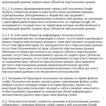
надлежащий уровень защиты прав субъектов персональных данных.
12.2.2. В рамках функционирования сервиса веб-аналитики Google
Analytics Оператор можем осуществлять трансграничную передачу
агрегированных (объединенных в общий массив сведений о
пользователях по их поведенческим особенностям) данных, не связанных
с идентификацией конкретного пользователя, на серверы Google, Inc.,
находящиеся в государствах, на территории которых не обеспечивается
надлежащий уровень защиты прав субъектов персональных данных.
12.2.3. В этой связи Оператор информирует пользователей о
существовании рисков, возникающих в связи с отсутствием надлежащего
уровня защиты персональных данных в таких иностранных государствах:
отсутствие (фрагментарность) законодательства о персональных данных;
отсутствие (ограниченность) прав субъектов персональных данных,
обязанности оператора отвечать на запросы субъекта персональных
данных; отсутствие уполномоченного органа по защите прав субъектов
персональных данных; отсутствие (ограниченность) мер ответственности
за нарушения прав субъектов персональных данных; риск широкого
доступа к персональным данным правоохранительных органов
различных стран; риск использования незаконных способов доступа к
персональным данным и их незаконного использования.
12.3. Большинство браузеров изначально настроены на прием файлов
cookie. Пользователь может удалить ранее сохраненные файлы сookie,
выбрав соответствующую опцию в истории браузера. Кроме того,
некоторые браузеры позволяют посещать сайты в режиме «инкогнито»,
чтобы ограничить хранимый на компьютере объем информации и
автоматически удалять некоторые типы файлов cookie.
12.4. Пользователь может запретить хранение и использование данных,
собираемых с помощью файлов cookie сервиса веб-аналитики Google