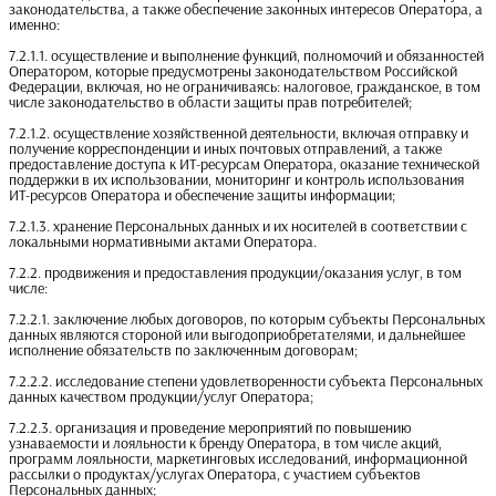
законодательства, а также обеспечение законных интересов Оператора, а
именно:
7.2.1.1. осуществление и выполнение функций, полномочий и обязанностей
Оператором, которые предусмотрены законодательством Российской
Федерации, включая, но не ограничиваясь: налоговое, гражданское, в том
числе законодательство в области защиты прав потребителей;
7.2.1.2. осуществление хозяйственной деятельности, включая отправку и
получение корреспонденции и иных почтовых отправлений, а также
предоставление доступа к ИТ-ресурсам Оператора, оказание технической
поддержки в их использовании, мониторинг и контроль использования
ИТ-ресурсов Оператора и обеспечение защиты информации;
7.2.1.3. хранение Персональных данных и их носителей в соответствии с
локальными нормативными актами Оператора.
7.2.2. продвижения и предоставления продукции/оказания услуг, в том
числе:
7.2.2.1. заключение любых договоров, по которым субъекты Персональных
данных являются стороной или выгодоприобретателями, и дальнейшее
исполнение обязательств по заключенным договорам;
7.2.2.2. исследование степени удовлетворенности субъекта Персональных
данных качеством продукции/услуг Оператора;
7.2.2.3. организация и проведение мероприятий по повышению
узнаваемости и лояльности к бренду Оператора, в том числе акций,
программ лояльности, маркетинговых исследований, информационной
рассылки о продуктах/услугах Оператора, с участием субъектов
Персональных данных;