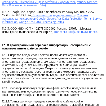
использования сервиса Яндекс.Метрика и AppMetrica
,
Yandex.Metrica
Data Processing Agreement (DPA)
.
11.5.2. Google, Inc., адрес: 1600 Amphitheatre Parkway Mountain View,
California 94043, USA,
Политика конфиденциальности
,
Условия
использования сервисов Google
,
Google Ads Data Protection Terms: Service
Information
,
Google Ads Data Processing Terms
.
11.5.3. ООО «ВК» (ОГРН 1027739850962, Россия, 125167, г. Москва,
Ленинградский проспект д.39, стр.79),
Политика конфиденциальности
.
12. О трансграничной передаче информации, собираемой с 
использованием файлов cookie
12.1. Оператор в ходе своей деятельности может осуществлять
трансграничную передачу персональных данных на территорию
иностранных государств органам власти иностранного государства,
иностранным физическим или юридическим лицам. До начала
осуществления такой передачи Оператор обязан убедиться в том, что
иностранным государством, на территорию которого предполагается
осуществлять передачу персональных данных, обеспечивается адекватная
защита прав субъектов персональных данных, до начала осуществления
такой передачи.
12.2. Оператор, используя сторонние файлы cookie, предоставленные
третьими лицами, осуществляет трансграничную передачу данных, не
связанных с идентификацией конкретного пользователя.
12.2.1. Трансграничная передача сведений из файлов cookie
осуществляется в государства, на территории которых обеспечивается