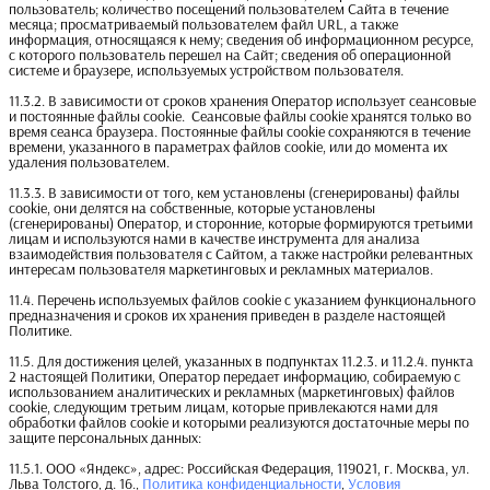
пользователь; количество посещений пользователем Сайта в течение
месяца; просматриваемый пользователем файл URL, а также
информация, относящаяся к нему; сведения об информационном ресурсе,
с которого пользователь перешел на Сайт; сведения об операционной
системе и браузере, используемых устройством пользователя.
11.3.2. В зависимости от сроков хранения Оператор использует сеансовые
и постоянные файлы cookie. Сеансовые файлы cookie хранятся только во
время сеанса браузера. Постоянные файлы cookie сохраняются в течение
времени, указанного в параметрах файлов cookie, или до момента их
удаления пользователем.
11.3.3. В зависимости от того, кем установлены (сгенерированы) файлы
cookie, они делятся на собственные, которые установлены
(сгенерированы) Оператор, и сторонние, которые формируются третьими
лицам и используются нами в качестве инструмента для анализа
взаимодействия пользователя с Сайтом, а также настройки релевантных
интересам пользователя маркетинговых и рекламных материалов.
11.4. Перечень используемых файлов cookie с указанием функционального
предназначения и сроков их хранения приведен в разделе настоящей
Политике.
11.5. Для достижения целей, указанных в подпунктах 11.2.3. и 11.2.4. пункта
2 настоящей Политики, Оператор передает информацию, собираемую с
использованием аналитических и рекламных (маркетинговых) файлов
cookie, следующим третьим лицам, которые привлекаются нами для
обработки файлов cookie и которыми реализуются достаточные меры по
защите персональных данных:
11.5.1. ООО «Яндекс», адрес: Российская Федерация, 119021, г. Москва, ул.
Льва Толстого, д. 16.,
Политика конфиденциальности
,
Условия