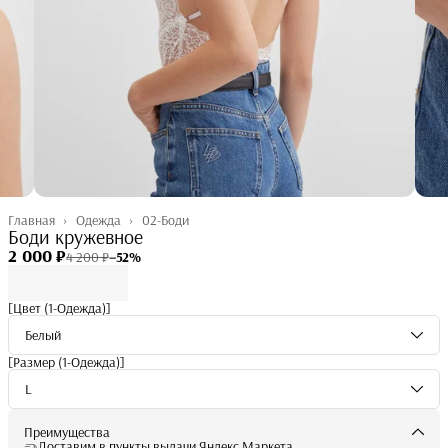
Главная
›
Одежда
›
02-Боди
Боди кружевное
2 000 ₽
4 200 ₽
−
52
%
[Цвет (1-Одежда)]
Белый
[Размер (1-Одежда)]
L
Преимущества
Доставим в пункты выдачи Яндекс Маркета