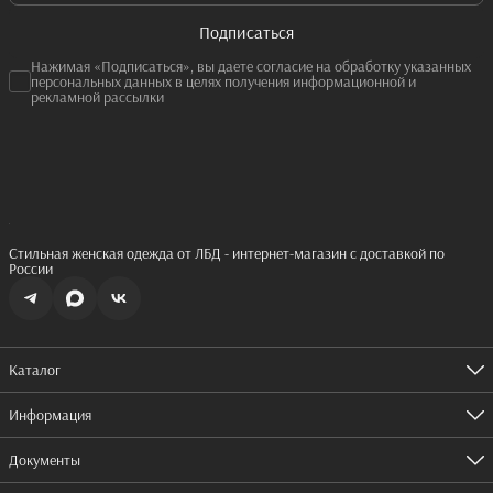
Подписаться
Нажимая «Подписаться», вы даете согласие на обработку указанных
персональных данных в целях получения информационной и
рекламной рассылки
Стильная женская одежда от ЛБД - интернет-магазин с доставкой по
России
Каталог
Одежда
Обувь
Информация
Аксессуары
Оплата
Доставка
Документы
Правила возврата
Согласие на рассылку
Реквизиты