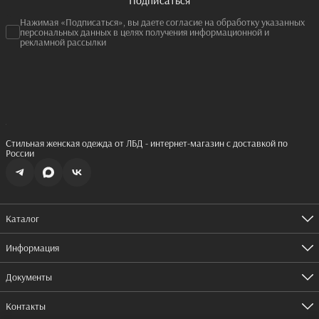
Нажимая «Подписаться», вы даете согласие на обработку указанных
персональных данных в целях получения информационной и
рекламной рассылки
Стильная женская одежда от ЛБД - интернет-магазин с доставкой по
России
Каталог
Одежда
Обувь
Информация
Аксессуары
Оплата
Доставка
Документы
Правила возврата
Согласие на рассылку
Реквизиты
Пользовательское соглашение
Контакты
Оферта
Согласие на обработку персональных данных
Политика конфиденциальности