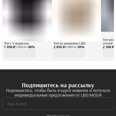
Топ укор
Топ с V-вырезом
Топ на шнуровке LBD
сеткой
1 950 ₽
3 900 ₽
−
50
%
2 450 ₽
4 900 ₽
−
50
%
2 100 ₽
4
Подпишитесь на рассылку
Подпишитесь, чтобы быть в курсе новинок и получать
индивидуальные предложения от LBD.MODA
Подписаться