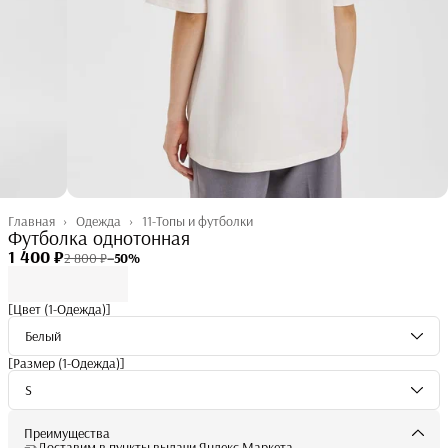
Главная
›
Одежда
›
11-Топы и футболки
Футболка однотонная
1 400 ₽
2 800 ₽
−
50
%
[Цвет (1-Одежда)]
Белый
[Размер (1-Одежда)]
S
Преимущества
Доставим в пункты выдачи Яндекс Маркета