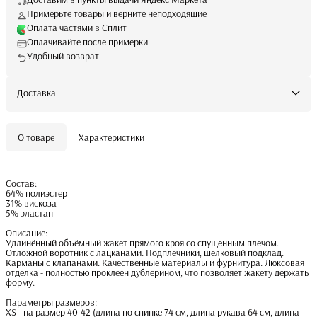
Примерьте товары и верните неподходящие
Оплата частями в Сплит
Оплачивайте после примерки
Удобный возврат
Доставка
О товаре
Характеристики
Состав:
64% полиэстер
31% вискоза
5% эластан
Описание:
Удлинённый объёмный жакет прямого кроя со спущенным плечом.
Отложной воротник с лацканами. Подплечники, шелковый подклад.
Карманы с клапанами. Качественные материалы и фурнитура. Люксовая
отделка - полностью проклеен дублерином, что позволяет жакету держать
форму.
Параметры размеров:
XS - на размер 40-42 (длина по спинке 74 см, длина рукава 64 см, длина