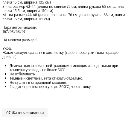
плеча 15 см, ширина 105 см)
S - на размер 42-44 (длина по спинке 75 см, длина рукава 65 см, длина
плеча 15,5 см, ширина 110 см)
M - на размер 44-48 (длина по спинке 76 см, длина рукава 66 см, длина
плеча 16 см, ширина 115 см)
Параметры модели:
167/93/68/97
На модели размер S
Уход:
Жакет следует сдавать в химчистку (так он прослужит вам гораздо
дольше)
Деликатная стирка с нейтральными моющими средствами при
температуре воды не более 30'С
Не отбеливать.
Тёмные и светлые цвета стирать отдельно.
Не сушить в стиральной машине.
Гладить при температуре до 200'С, через тонку
07-Жакеты и жилетки