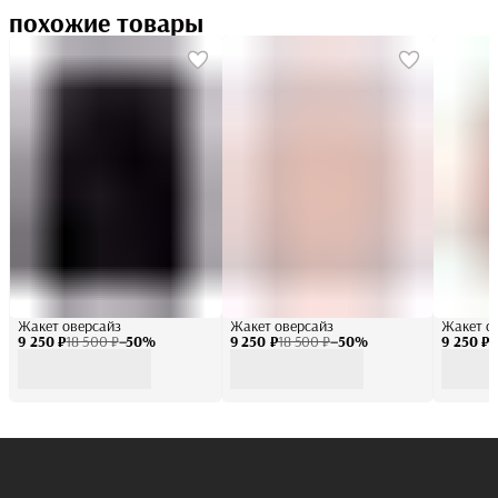
похожие товары
Жакет оверсайз
Жакет оверсайз
Жакет с
9 250 ₽
18 500 ₽
−
50
%
9 250 ₽
18 500 ₽
−
50
%
9 250 ₽
1