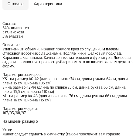
О товаре
Характеристики
Состав:
64% полиэстер
31% вискоза
5% эластан
Описание:
Удлинённый объёмный жакет прямого кроя со спущенным плечом.
Отложной воротник с лацканами. Подплечники, шелковый подклад.
Карманы с клапанами. Качественные материалы и фурнитура. Люксовая
отделка - полностью проклеен дублерином, что позволяет жакету держать
форму.
Параметры размеров:
XS - на размер 40-42 (длина по спинке 74 см, длина рукава 64 см, длина
плеча 15 см, ширина 105 см)
S - на размер 42-44 (длина по спинке 75 см, длина рукава 65 см, длина
плеча 15,5 см, ширина 110 см)
M - на размер 44-48 (длина по спинке 76 см, длина рукава 66 см, длина
плеча 16 см, ширина 115 см)
Параметры модели:
167/93/68/97
На модели размер S
Уход:
Жакет следует сдавать в химчистку (так он прослужит вам гораздо