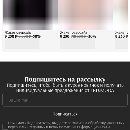
Жакет оверсайз
Жакет оверсайз
Жакет с
9 250 ₽
18 500 ₽
−
50
%
9 250 ₽
18 500 ₽
−
50
%
9 250 ₽
1
Подпишитесь на рассылку
Подпишитесь, чтобы быть в курсе новинок и получать
индивидуальные предложения от LBD.MODA
Подписаться
Нажимая «Подписаться», вы даете согласие на обработку указанных
персональных данных в целях получения информационной и