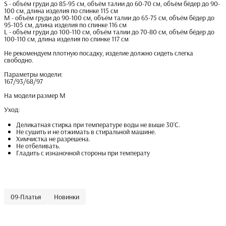
S - объём груди до 85-95 см, объём талии до 60-70 см, объём бёдер до 90-
100 см, длина изделия по спинке 115 см
M - объём груди до 90-100 см, объём талии до 65-75 см, объём бёдер до
95-105 см, длина изделия по спинке 116 см
L - объём груди до 100-110 см, объём талии до 70-80 см, объём бёдер до
100-110 см, длина изделия по спинке 117 см
Не рекомендуем плотную посадку, изделие должно сидеть слегка
свободно.
Параметры модели:
167/93/68/97
На модели размер M
Уход:
Деликатная стирка при температуре воды не выше 30’С.
Не сушить и не отжимать в стиральной машине.
Химчистка не разрешена.
Не отбеливать.
Гладить с изнаночной стороны при температу
09-Платья
Новинки