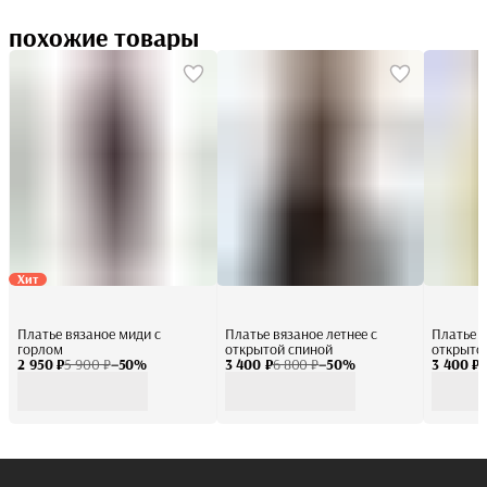
похожие товары
Хит
Платье вязаное миди с
Платье вязаное летнее с
Платье в
горлом
открытой спиной
открыто
2 950 ₽
5 900 ₽
−
50
%
3 400 ₽
6 800 ₽
−
50
%
3 400 ₽
6