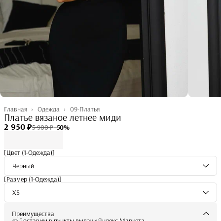
Главная
›
Одежда
›
09-Платья
Платье вязаное летнее миди
2 950 ₽
5 900 ₽
−
50
%
[Цвет (1-Одежда)]
Черный
[Размер (1-Одежда)]
XS
Преимущества
Доставим в пункты выдачи Яндекс Маркета