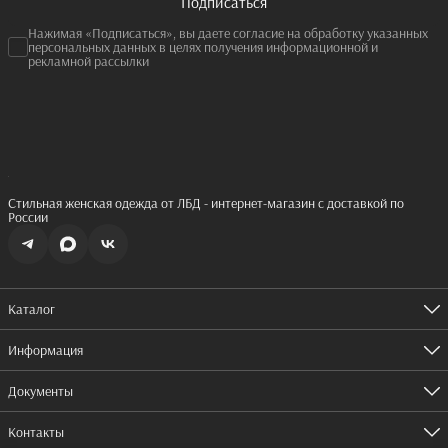
Подписаться
Нажимая «Подписаться», вы даете согласие на обработку указанных
персональных данных в целях получения информационной и
рекламной рассылки
Стильная женская одежда от ЛБД - интернет-магазин с доставкой по
России
Каталог
Одежда
Обувь
Информация
Аксессуары
Оплата
Доставка
Документы
Правила возврата
Согласие на рассылку
Реквизиты
Пользовательское соглашение
Контакты
Оферта
Согласие на обработку персональных данных
Политика конфиденциальности