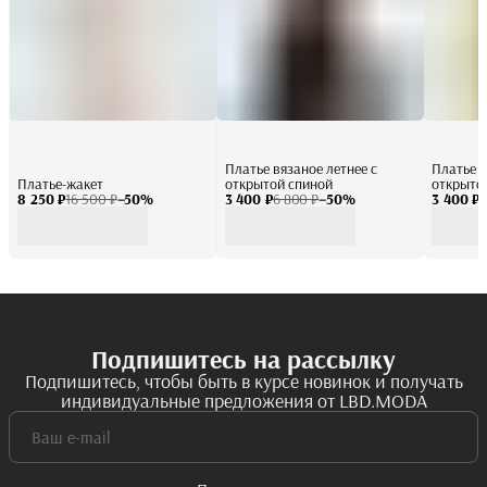
Платье вязаное летнее с
Платье в
Платье-жакет
открытой спиной
открыто
8 250 ₽
16 500 ₽
−
50
%
3 400 ₽
6 800 ₽
−
50
%
3 400 ₽
6
Подпишитесь на рассылку
Подпишитесь, чтобы быть в курсе новинок и получать
индивидуальные предложения от LBD.MODA