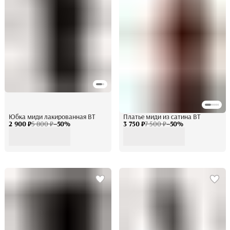
Юбка миди лакированная BT
Платье миди из сатина BT
2 900 ₽
5 800 ₽
−
50
%
3 750 ₽
7 500 ₽
−
50
%