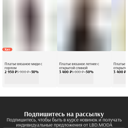
Хит
Платье вязаное миди с
Платье вязаное летнее с
Платье в
горлом
открытой спиной
открыто
2 950 ₽
5 900 ₽
−
50
%
3 400 ₽
6 800 ₽
−
50
%
3 400 ₽
6
Подпишитесь на рассылку
Подпишитесь, чтобы быть в курсе новинок и получать
индивидуальные предложения от LBD.MODA