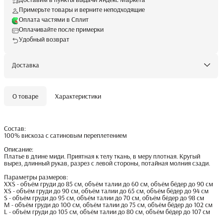
Примерьте товары и верните неподходящие
Оплата частями в Сплит
Оплачивайте после примерки
Удобный возврат
Доставка
О товаре
Характеристики
Состав:
100% вискоза с сатиновым переплетением
Описание:
Платье в длине миди. Приятная к телу ткань, в меру плотная. Кругый
вырез, длинный рукав, разрез с левой стороны, потайная молния сзади.
Параметры размеров:
XXS - объём груди до 85 см, объём талии до 60 см, объём бёдер до 90 см
XS - объём груди до 90 см, объём талии до 65 см, объём бёдер до 94 см
S - объём груди до 95 см, объём талии до 70 см, объём бёдер до 98 см
M - объём груди до 100 см, объём талии до 75 см, объём бёдер до 102 см
L - объём груди до 105 см, объём талии до 80 см, объём бёдер до 107 см