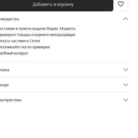
Добавить в корзину
имущества
оставим в пункты выдачи Яндекс Маркета
римерьте товары и верните неподходящие
плата частями в Сплит
плачивайте после примерки
добный возврат
тавка
оваре
тав:
актеристики
 вискоза
 полиамид
икул
1-09-00000377
эластан
ет (1-Одежда)]
Молочный
сание:
тье летнее из плотной тонкой вязки, полуприлегающего силуэта в длине
змер (1-Одежда)]
XS
и. Без рукавов, круглый вырез. Приятная к телу ткань с охлаждающим
ектом.