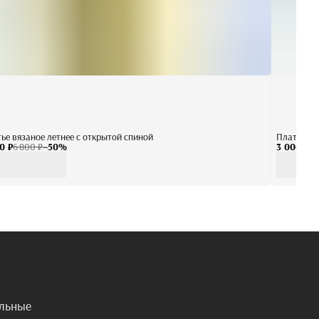
ье вязаное летнее с открытой спиной
Платье ми
0 ₽
6 800 ₽
−
50
%
3 000 ₽
8 
альные