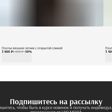
Платье вязаное летнее с открытой спиной
Плат
3 400 ₽
6 800 ₽
−
50
%
3 40
Подпишитесь на рассылку
шитесь, чтобы быть в курсе новинок и получать индивиду
предложения от LBD.MODA