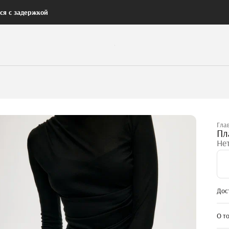
тся с задержкой
Гла
Пл
Не
Дос
О т