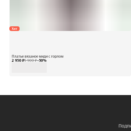
Хит
Платье вязаное миди с горлом
2 950 ₽
5 900 ₽
−
50
%
Подпи