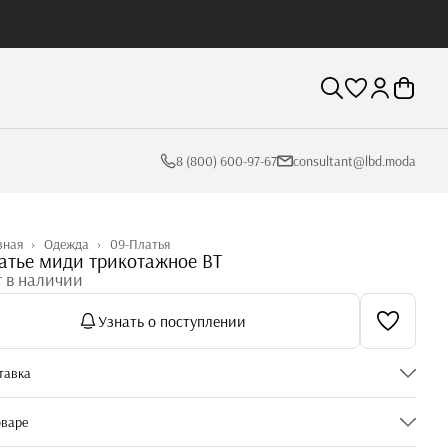
8 (800) 600-97-67
consultant@lbd.moda
вная
›
Одежда
›
09-Платья
атье миди трикотажное BT
т в наличии
Узнать о поступлении
тавка
оваре