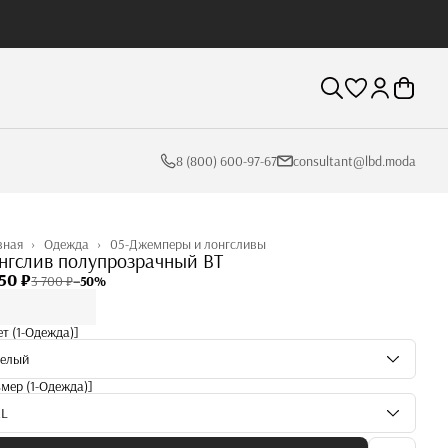
8 (800) 600-97-67
consultant@lbd.moda
вная
›
Одежда
›
05-Джемперы и лонгсливы
нгслив полупрозрачный BT
50 ₽
3 700 ₽
−
50
%
ет (1-Одежда)]
Белый
змер (1-Одежда)]
XL