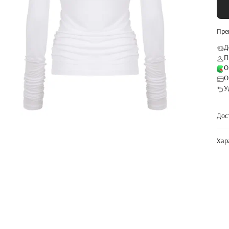
Пре
Д
П
О
О
У
Дос
Хар
Арт
[Цв
[Ра