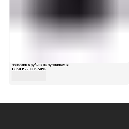
Лонгслив в рубчик на пуговицах BT
1 850 ₽
3 700 ₽
−
50
%