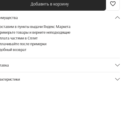
Добавить в корзину
имущества
оставим в пункты выдачи Яндекс Маркета
римерьте товары и верните неподходящие
плата частями в Сплит
плачивайте после примерки
добный возврат
тавка
актеристики
икул
1-05-00000804
ет (1-Одежда)]
Белый
змер (1-Одежда)]
XL