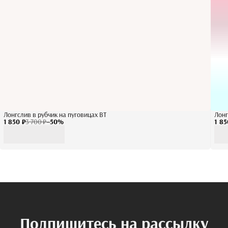
Лонгслив в рубчик на пуговицах BT
Лонг
1 850 ₽
3 700 ₽
−
50
%
1 85
Подпишитесь на рассылку