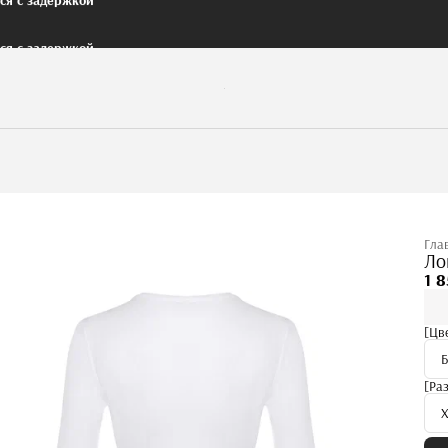
тся с задержкой
Гла
Ло
1 8
[Цв
[Ра