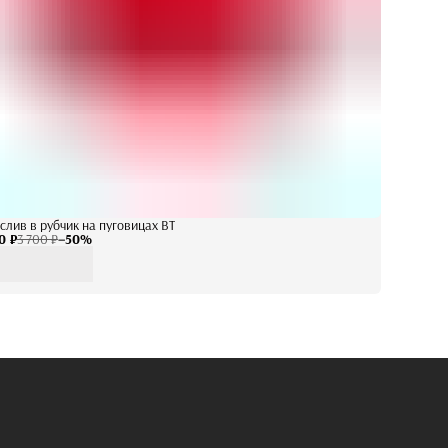
слив в рубчик на пуговицах BT
0 ₽
3 700 ₽
−
50
%