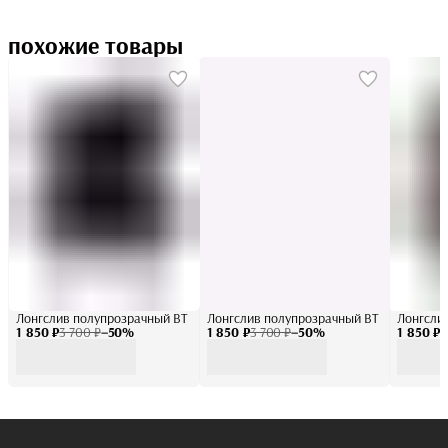
похожие товары
Лонгслив полупрозрачный BT
Лонгслив полупрозрачный BT
Лонгсли
1 850 ₽
3 700 ₽
−
50
%
1 850 ₽
3 700 ₽
−
50
%
1 850 ₽
3