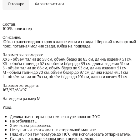
О товаре
Характеристики
Состав:
100% полиэстер
Описание:
Юбка трапецевидного кроя в длине мини из твида. Широкий комфортный
пояс, потайная молния сзади. Юбка на подкладе.
Параметры размеров:
XXS - объём талии до 58 см, объём бёдер до 85 см, длина изделия 51 см
XS - объём талии до 62 см, объём бёдер до 89 см, длина изделия 51 см
S - объём талии до 66 см, объём бёдер до 93 см, длина изделия 51 см
M - объём талии до 70 см, объём бёдер до 97 см, длина изделия 51 см
L - объём талии до 74 см, объём бёдер до 101 см, длина изделия 51 см
Параметры модели:
167/93/68/97
На модели размер M
Уход:
Деликатная стирка при температуре воды до 30'С
Не отбеливать.
Химчистка разрешена.
Не сушить и не отжимать в стиральной машине.
Гладить при температуре до 110'С или использовать отпариватель.
Сушить в расправленном виде горизонтально.