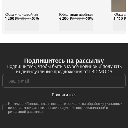
Юбка миди двойная
Юбка миди двойная
Юбка ат
4 200 ₽
8 400 ₽
−
50
%
4 200 ₽
8 400 ₽
−
50
%
3 450 ₽
6
Подпишитесь на рассылку
Подпишитесь, чтобы быть в курсе новинок и получать
индивидуальные предложения от LBD.MODA
Подписаться
Нажимая «Подписаться», вы даете согласие на обработку указанных
персональных данных в целях получения информационной и
рекламной рассылки