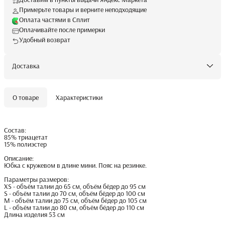
Примерьте товары и верните неподходящие
Оплата частями в Сплит
Оплачивайте после примерки
Удобный возврат
Доставка
О товаре
Характеристики
Состав:
85% триацетат
15% полиэстер
Описание:
Юбка с кружевом в длине мини. Пояс на резинке.
Параметры размеров:
XS - объём талии до 65 см, объём бёдер до 95 см
S - объём талии до 70 см, объём бёдер до 100 см
M - объём талии до 75 см, объём бёдер до 105 см
L - объём талии до 80 см, объём бёдер до 110 см
Длина изделия 53 см