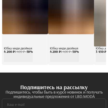
Юбка миди двойная
Юбка миди двойная
Юбка ат
4 200 ₽
8 400 ₽
−
50
%
4 200 ₽
8 400 ₽
−
50
%
3 450 ₽
6
Подпишитесь на рассылку
Подпишитесь, чтобы быть в курсе новинок и получать
индивидуальные предложения от LBD.MODA