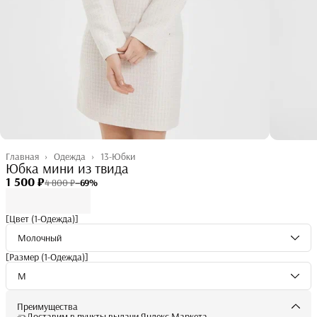
Главная
›
Одежда
›
13-Юбки
Юбка мини из твида
1 500 ₽
4 800 ₽
−
69
%
[Цвет (1-Одежда)]
Молочный
[Размер (1-Одежда)]
M
Преимущества
Доставим в пункты выдачи Яндекс Маркета