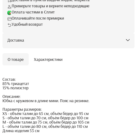
Примерьте товары и верните неподходящие
Оплата частями в Сплит
Оплачивайте после примерки
Удобный возврат
Доставка
О товаре
Характеристики
Состав:
85% триацетат
15% полиэстер
Описание:
Юбка с кружевом в длине мини. Пояс на резинке.
Параметры размеров:
XS - объём талии до 65 см, объём бёдер до 95 см
S - объём талии до 70 см, объём бёдер до 100 см
M - объём талии до 75 см, объём бёдер до 105 см
L - объём талии до 80 см, объём бёдер до 110 см
Длина изделия 53 см