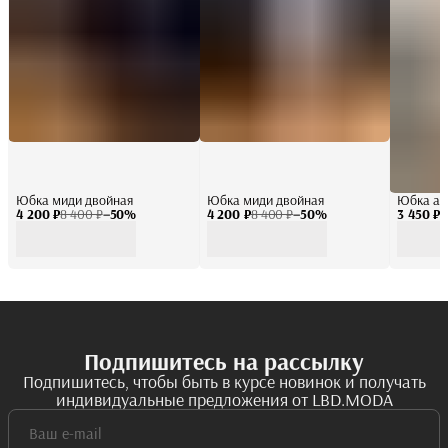
Юбка миди двойная
Юбка миди двойная
Юбка ат
4 200 ₽
8 400 ₽
−
50
%
4 200 ₽
8 400 ₽
−
50
%
3 450 ₽
6
Подпишитесь на рассылку
Подпишитесь, чтобы быть в курсе новинок и получать
индивидуальные предложения от LBD.MODA