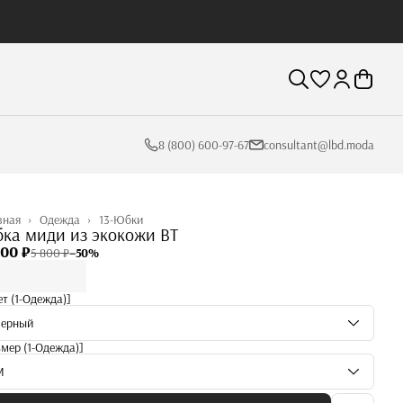
8 (800) 600-97-67
consultant@lbd.moda
вная
›
Одежда
›
13-Юбки
ка миди из экокожи BT
900 ₽
5 800 ₽
−
50
%
ет (1-Одежда)]
Черный
змер (1-Одежда)]
M