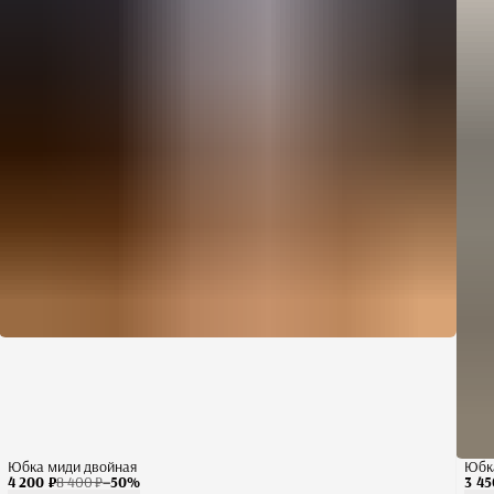
Юбка миди двойная
Юбка
4 200 ₽
8 400 ₽
−
50
%
3 45