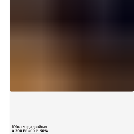
Юбка миди двойная
4 200 ₽
8 400 ₽
−
50
%