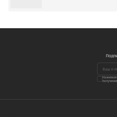
Подпи
Нажимая 
получени