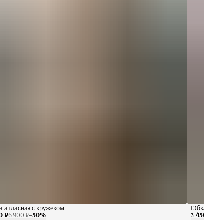
 атласная с кружевом
Юбка атла
0 ₽
6 900 ₽
−
50
%
3 450 ₽
6 