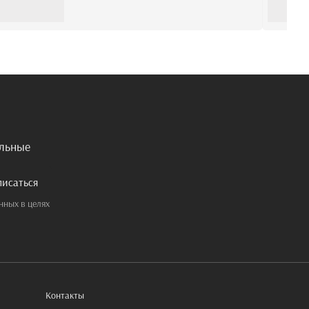
альные
писаться
нных в целях
Контакты