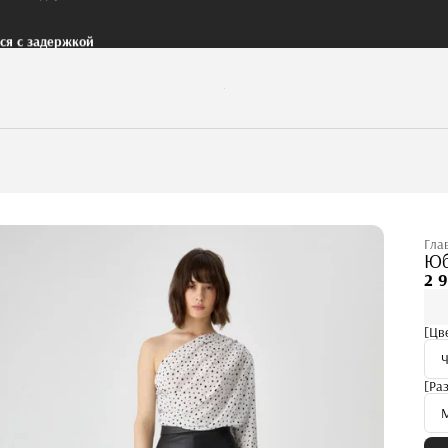
тся с задержкой
Гла
Юб
2 
[Цв
[Ра